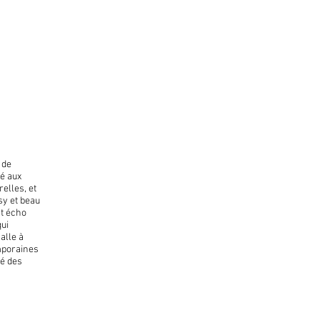
 de
té aux
elles, et
sy et beau
nt écho
qui
alle à
mporaines
lé des