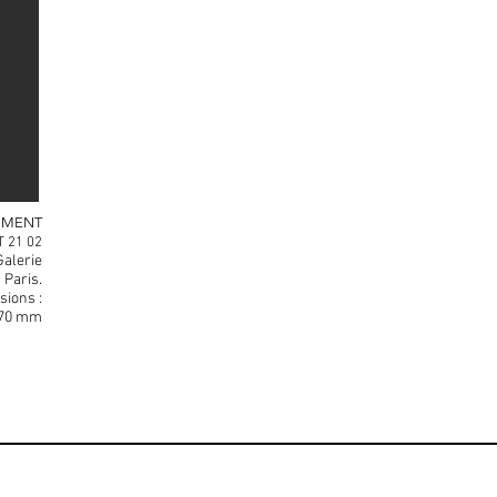
GMENT
T 21 02
Galerie
 Paris.
ions :
570 mm